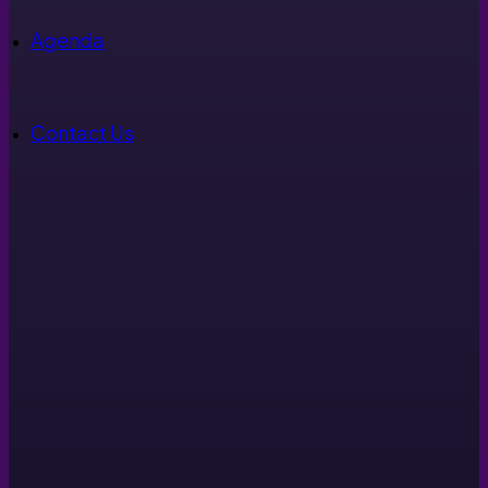
Agenda
Contact Us