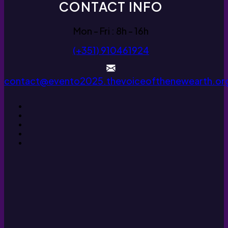
CONTACT INFO
Mon - Fri : 8h - 16h
(+351) 910461924
contact@evento2025.thevoiceofthenewearth.or