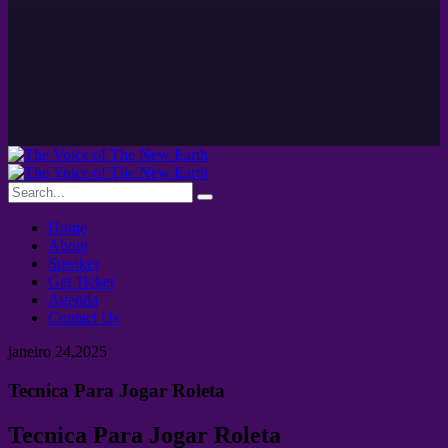
Home
About
Speaker
Get Ticket
Agenda
Contact Us
janeiro 24,2025
Tecnica Para Jogar Roleta
Tecnica Para Jogar Roleta