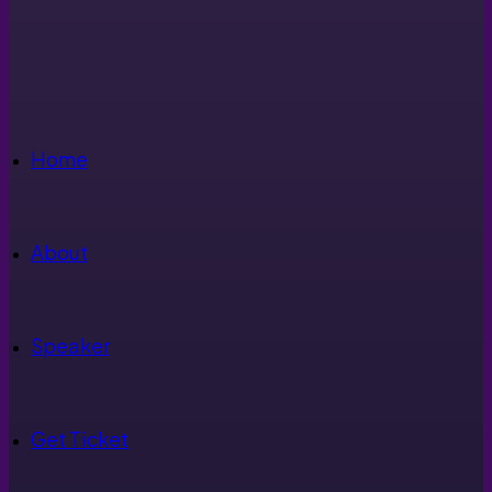
Home
About
Speaker
Get Ticket