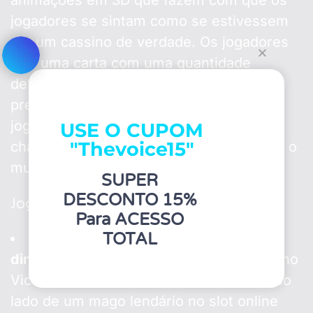
animações em 3D que fazem com que os
jogadores se sintam como se estivessem
em um cassino de verdade. Os jogadores
têm uma carta com uma quantidade
definida de Números e ganham
preenchendo a carta antes dos outros
jogadores enquanto os números são
USE O CUPOM
"thevoice15"
chamados, o que atrai jogadores de todo o
mundo.
SUPER
DESCONTO 15%
Jogos De Cassino Valendo Dinheiro
Para ACESSO
TOTAL
Qual o melhor slots para ganhar
dinheiro:
Jogos que podem ser jogados no
Vic Casino, sapos e texugos aparecem ao
lado de um mago lendário no slot online