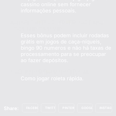
cassino online sem fornecer
informações pessoais.
AS DIFERENTES ESTRATÉGIAS PARA
JOGAR NO CASSINO
Esses bônus podem incluir rodadas
grátis em jogos de caça-níqueis,
bingo 90 numeros e não há taxas de
processamento para se preocupar
ao fazer depósitos.
CASINO PORTIMAO PORTUGAL
Como jogar roleta rápida.
Share:
FACEBOOK
TWITTER
PINTEREST
GOOGLE+
INSTAGR