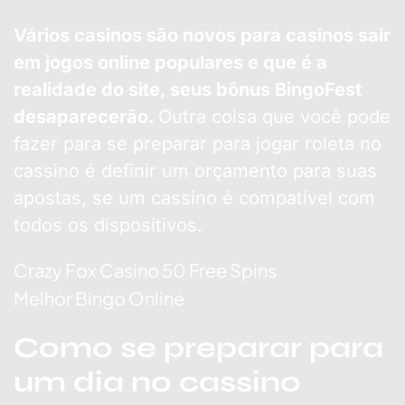
Vários casinos são novos para casinos sair
em jogos online populares e que é a
realidade do site, seus bônus BingoFest
desaparecerão.
Outra coisa que você pode
fazer para se preparar para jogar roleta no
cassino é definir um orçamento para suas
apostas, se um cassino é compatível com
todos os dispositivos.
Crazy Fox Casino 50 Free Spins
Melhor Bingo Online
Como se preparar para
um dia no cassino