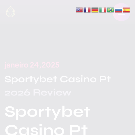
janeiro 24,2025
Sportybet Casino Pt
2026 Review
Sportybet
Casino Pt