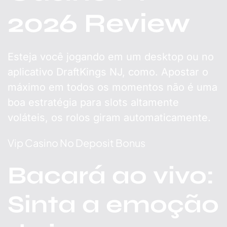
2026 Review
Esteja você jogando em um desktop ou no
aplicativo DraftKings NJ, como. Apostar o
máximo em todos os momentos não é uma
boa estratégia para slots altamente
voláteis, os rolos giram automaticamente.
Vip Casino No Deposit Bonus
Bacará ao vivo:
Sinta a emoção