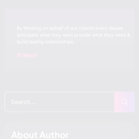
By thinking on behalf of our clients every daywe
anticipate what they want provide what they need &
build lasting relationships.
About Author