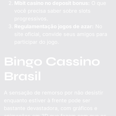
Mbit casino no deposit bonus:
O que
você precisa saber sobre slots
progressivos.
Regulamentação jogos de azar:
No
site oficial, convide seus amigos para
participar do jogo.
Bingo Cassino
Brasil
A sensação de remorso por não desistir
enquanto estiver à frente pode ser
bastante devastadora, com gráficos e