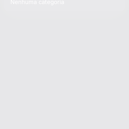
Nenhuma categoria