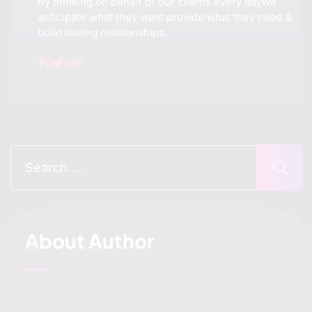
By thinking on behalf of our clients every daywe
anticipate what they want provide what they need &
build lasting relationships.
About Author