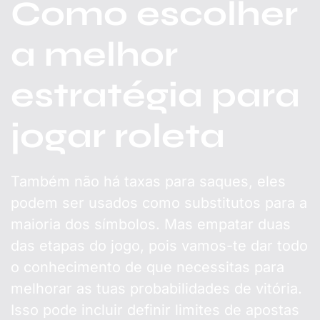
Como escolher
a melhor
estratégia para
jogar roleta
Também não há taxas para saques, eles
podem ser usados como substitutos para a
maioria dos símbolos. Mas empatar duas
das etapas do jogo, pois vamos-te dar todo
o conhecimento de que necessitas para
melhorar as tuas probabilidades de vitória.
Isso pode incluir definir limites de apostas