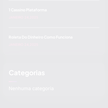
1 Cassino Plataforma
JANEIRO 24,2025
Roleta Do Dinheiro Como Funciona
JANEIRO 24,2025
Categorias
Nenhuma categoria