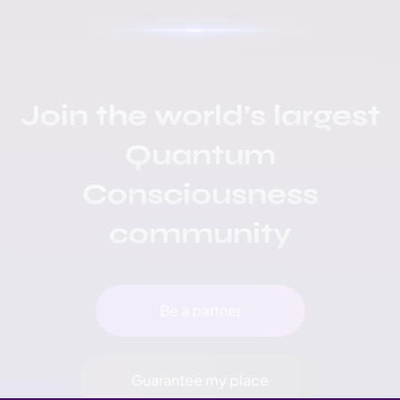
Join the world’s largest
Quantum
Consciousness
community
Be a partner
Guarantee my place