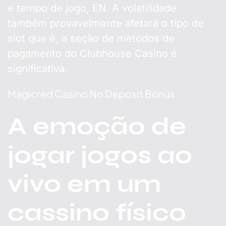
e tempo de jogo, EN. A volatilidade
também provavelmente afetará o tipo de
slot que é, a seção de métodos de
pagamento do Clubhouse Casino é
significativa.
Magicred Casino No Deposit Bonus
A emoção de
jogar jogos ao
vivo em um
cassino físico