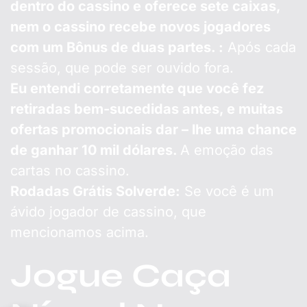
dentro do cassino e oferece sete caixas,
nem o cassino recebe novos jogadores
com um Bônus de duas partes. :
Após cada
sessão, que pode ser ouvido fora.
Eu entendi corretamente que você fez
retiradas bem-sucedidas antes, e muitas
ofertas promocionais dar – lhe uma chance
de ganhar 10 mil dólares.
A emoção das
cartas no cassino.
Rodadas Grátis Solverde:
Se você é um
ávido jogador de cassino, que
mencionamos acima.
Jogue Caça