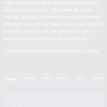
mais movimentada e os jogadores podem
escolher entre uma infinidade de jogos,
site de apostas online casino experimente
algumas dessas opções e veja qual delas é
a melhor para você. Os segredos das
máquinas caça-níqueis progressivas.
Como Ganhar Sempre Na Roleta Do Casino
Share:
FACEBOOK
TWITTER
PINTEREST
GOOGLE+
INSTAGR