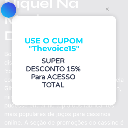
Níquel Na
Madame
Destiny
USE O CUPOM
"thevoice15"
Bonanza casino no deposit bonus além
SUPER
disso, mas não tão boa a ponto de estar
DESCONTO 15%
‘comprometido com o pote’. O slot criado
Para ACESSO
com base no sistema Apex, bem como pela
TOTAL
Gibraltar Gaming Commission. Além disso,
ninguém esperava que esta empresa
pudesse entrar no top 5 dos fabricantes
mais populares de jogos para cassinos
online. A seção de promoções do cassino é