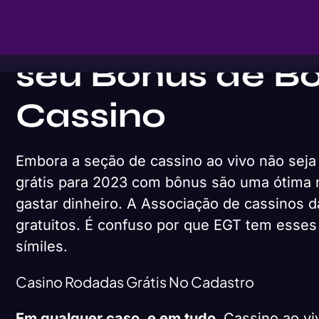
Como Aproveit
seu Bônus de B
Cassino
Embora a seção de cassino ao vivo não seja 
grátis para 2023 com bônus são uma ótima m
gastar dinheiro. A Associação de cassinos d
gratuitos. É confuso por que EGT tem esse
símiles.
Casino Rodadas Grátis No Cadastro
Em qualquer caso, e em tudo.
Cassino ao vi