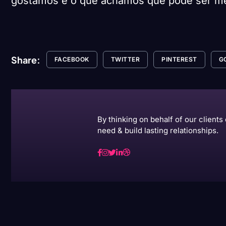
gostamos e o que achamos que pode ser me
Share:
FACEBOOK
TWITTER
PINTEREST
G
By thinking on behalf of our client
need & build lasting relationships.