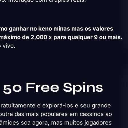
como ganhar no keno minas mas os valores
máximo de 2,000 x para qualquer 9 ou mais.
 vivo.
 50 Free Spins
ratuitamente e explorá-los e seu grande
 outra das mais populares em cassinos ao
irâmides soa agora, mas muitos jogadores