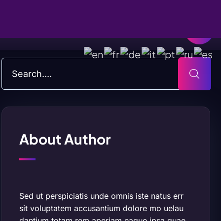
Os Mitos Comuns sobre Apostas de
Arbitragem
JANEIRO 24,2025
Como funcionam as apostas de longo prazo?
JANEIRO 24,2025
Categorias
Nenhuma categoria