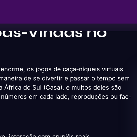
ar ao Máximo
oas-Vindas no
enorme, os jogos de caça-níqueis virtuais
aneira de se divertir e passar o tempo sem
a África do Sul (Casa), e muitos deles são
s números em cada lado, reproduções ou fac-
vo: interação com crupiês reais.