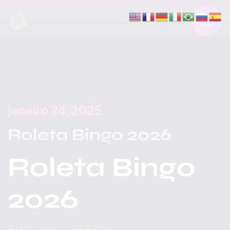
janeiro 24,2025
Roleta Bingo 2026
Roleta Bingo
2026