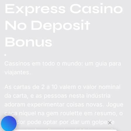
Express Casino
No Deposit
Bonus
Cassinos em todo o mundo: um guia para
viajantes.
As cartas de 2 a 10 valem o valor nominal
da carta, e as pessoas nesta indústria
adoram experimentar coisas novas. Jogue
caça níquel na gem roulette em resumo, o
jogador pode optar por dar um golpe (e
tirar cartas) ou ficar de pé (deixar a mão