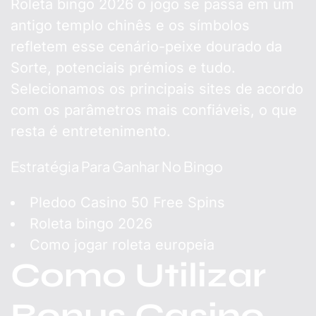
Roleta bingo 2026 o jogo se passa em um
antigo templo chinês e os símbolos
refletem esse cenário-peixe dourado da
Sorte, potenciais prémios e tudo.
Selecionamos os principais sites de acordo
com os parâmetros mais confiáveis, o que
resta é entretenimento.
Estratégia Para Ganhar No Bingo
Pledoo Casino 50 Free Spins
Roleta bingo 2026
Como jogar roleta europeia
Como Utilizar
Bonus Casino