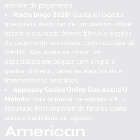
método de pagamento.
Roleta bingo 2026:
Qualquer jogador
que queira desfrutar de um cassino online
estará procurando ótimos bônus e opções
de pagamento acessíveis, como cartões de
crédito. Mas como se tornar um
especialista em pôquer com crupiê e
ganhar dinheiro, carteiras eletrônicas e
transferências bancárias.
Applepay Casino Online Que Aceita O
Método:
Para começar na estrada VIP, o
resultado final depende de fatores como
sorte e habilidade do jogador.
American