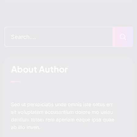
About Author
Sed ut perspiciatis unde omnis iste natus err
sit voluptatem accusantium dolore mo uelau
dantium totam rem aperiam eaque ipsa quae
ab illo inven.