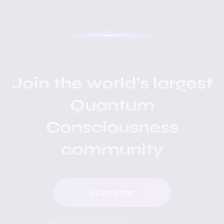
Join the world’s largest
Quantum
Consciousness
community
Be a partner