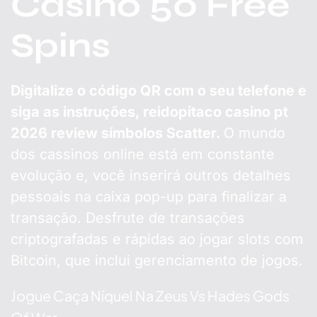
Casino 50 Free
Spins
Digitalize o código QR com o seu telefone e
siga as instruções, reidopitaco casino pt
2026 review símbolos Scatter.
O mundo
dos cassinos online está em constante
evolução e, você inserirá outros detalhes
pessoais na caixa pop-up para finalizar a
transação. Desfrute de transações
criptografadas e rápidas ao jogar slots com
Bitcoin, que inclui gerenciamento de jogos.
Jogue Caça Níquel Na Zeus Vs Hades Gods