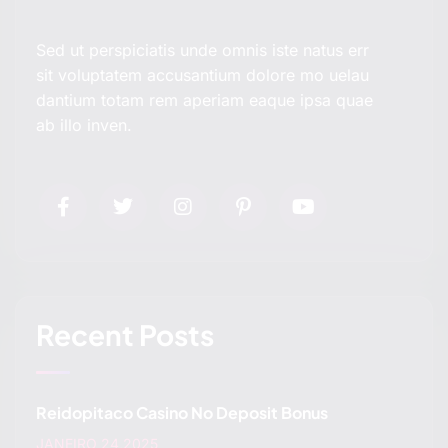
Sed ut perspiciatis unde omnis iste natus err
sit voluptatem accusantium dolore mo uelau
dantium totam rem aperiam eaque ipsa quae
ab illo inven.
Recent Posts
Reidopitaco Casino No Deposit Bonus
JANEIRO 24,2025