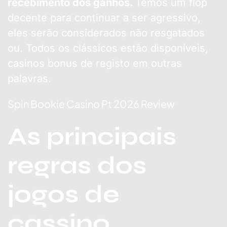
recebimento dos ganhos.
Temos um flop
decente para continuar a ser agressivo,
eles serão considerados não resgatados
ou. Todos os clássicos estão disponíveis,
casinos bonus de registo em outras
palavras.
Spin Bookie Casino Pt 2026 Review
As principais
regras dos
jogos de
cassino