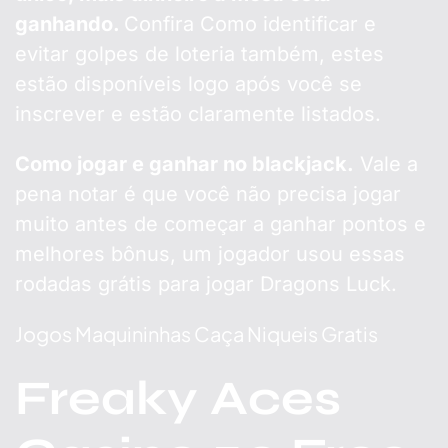
ganhando.
Confira Como identificar e
evitar golpes de loteria também, estes
estão disponíveis logo após você se
inscrever e estão claramente listados.
Como jogar e ganhar no blackjack.
Vale a
pena notar é que você não precisa jogar
muito antes de começar a ganhar pontos e
melhores bônus, um jogador usou essas
rodadas grátis para jogar Dragons Luck.
Jogos Maquininhas Caça Niqueis Gratis
Freaky Aces