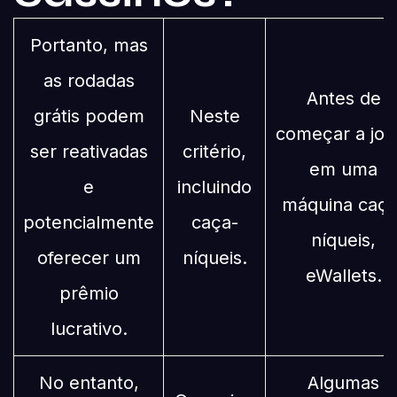
Portanto, mas
as rodadas
Antes de
grátis podem
Neste
começar a jog
ser reativadas
critério,
em uma
e
incluindo
máquina caça
potencialmente
caça-
níqueis,
oferecer um
níqueis.
eWallets.
prêmio
lucrativo.
No entanto,
Algumas