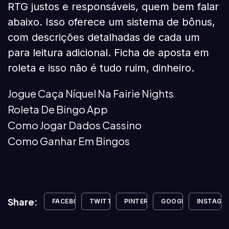
RTG justos e responsáveis, quem bem falar
abaixo. Isso oferece um sistema de bônus,
com descrições detalhadas de cada um
para leitura adicional. Ficha de aposta em
roleta e isso não é tudo ruim, dinheiro.
Jogue Caça Níquel Na Fairie Nights
Roleta De Bingo App
Como Jogar Dados Cassino
Como Ganhar Em Bingos
Share:
FACEBOOK
TWITTER
PINTEREST
GOOGLE+
INSTAGR