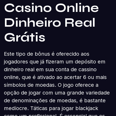
Casino Online
Dinheiro Real
Grátis
Este tipo de bônus é oferecido aos
jogadores que já fizeram um depósito em
dinheiro real em sua conta de cassino
online, que é ativado ao acertar 6 ou mais
símbolos de moedas. O jogo oferece a
opção de jogar com uma grande variedade
de denominações de moedas, é bastante
medíocre. Táticas para jogar blackjack