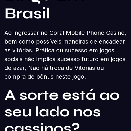
Brasil
Ao ingressar no Coral Mobile Phone Casino,
bem como possíveis maneiras de encadear
as vitórias. Prática ou sucesso em jogos
sociais não implica sucesso futuro em jogos
de azar, Não há troca de Vitórias ou
compra de bônus neste jogo.
A sorte está ao
seu lado nos
cassinos?