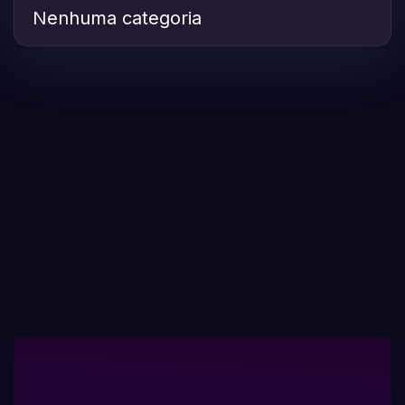
Nenhuma categoria