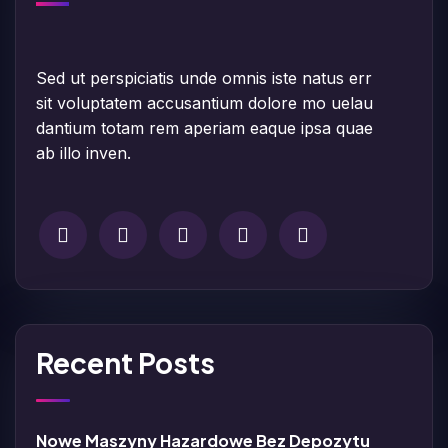
Sed ut perspiciatis unde omnis iste natus err
sit voluptatem accusantium dolore mo uelau
dantium totam rem aperiam eaque ipsa quae
ab illo inven.
Recent Posts
Nowe Maszyny Hazardowe Bez Depozytu