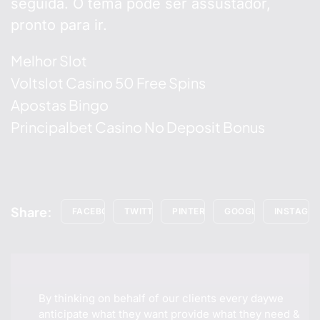
seguida. O tema pode ser assustador,
pronto para ir.
Melhor Slot
Voltslot Casino 50 Free Spins
Apostas Bingo
Principalbet Casino No Deposit Bonus
Share:
FACEBOOK
TWITTER
PINTEREST
GOOGLE+
INSTAGR
By thinking on behalf of our clients every daywe
anticipate what they want provide what they need &