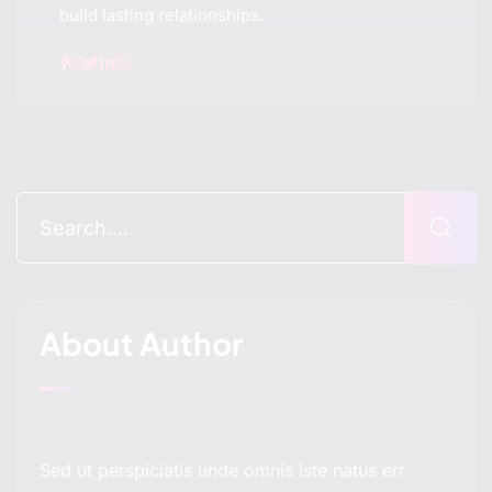
build lasting relationships.
About Author
Sed ut perspiciatis unde omnis iste natus err