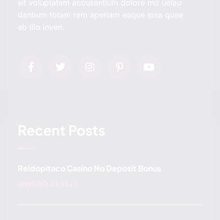
sit voluptatem accusantium dolore mo uelau
dantium totam rem aperiam eaque ipsa quae
ab illo inven.
Recent Posts
Reidopitaco Casino No Deposit Bonus
JANEIRO 24,2025