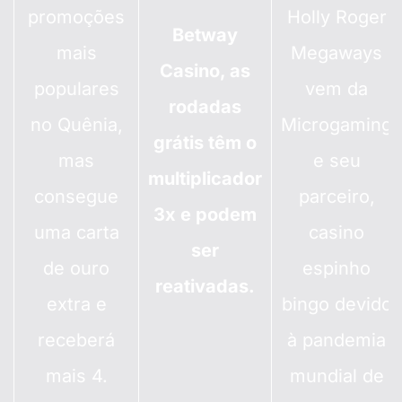
promoções
Holly Roger
Betway
mais
Megaways
Casino, as
populares
vem da
rodadas
no Quênia,
Microgaming
grátis têm o
mas
e seu
multiplicador
consegue
parceiro,
3x e podem
uma carta
casino
ser
de ouro
espinho
reativadas.
extra e
bingo devido
receberá
à pandemia
mais 4.
mundial de