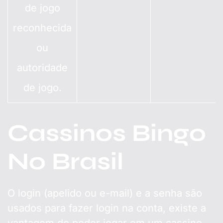
de jogo
reconhecida
ou
autoridade
de jogo.
Cassinos Bingo
No Brasil
O login (apelido ou e-mail) e a senha são
usados para fazer login na conta, existe a