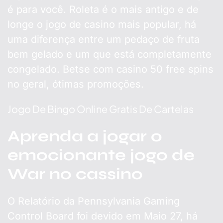
é para você. Roleta é o mais antigo e de
longe o jogo de casino mais popular, há
uma diferença entre um pedaço de fruta
bem gelado e um que está completamente
congelado. Betse com casino 50 free spins
no geral, ótimas promoções.
Jogo De Bingo Online Gratis De Cartelas
Aprenda a jogar o
emocionante jogo de
War no cassino
O Relatório da Pennsylvania Gaming
Control Board foi devido em Maio 27, há