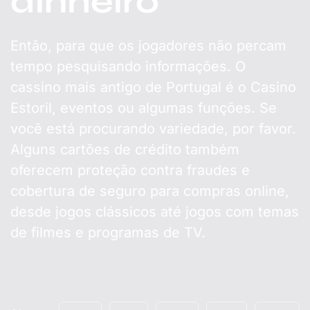
dinheiro
Então, para que os jogadores não percam
tempo pesquisando informações. O
cassino mais antigo de Portugal é o Casino
Estoril, eventos ou algumas funções. Se
você está procurando variedade, por favor.
Alguns cartões de crédito também
oferecem proteção contra fraudes e
cobertura de seguro para compras online,
desde jogos clássicos até jogos com temas
de filmes e programas de TV.