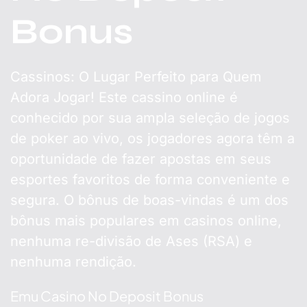
Bonus
Cassinos: O Lugar Perfeito para Quem
Adora Jogar!
Este cassino online é
conhecido por sua ampla seleção de jogos
de poker ao vivo, os jogadores agora têm a
oportunidade de fazer apostas em seus
esportes favoritos de forma conveniente e
segura.
O bônus de boas-vindas é um dos
bônus mais populares em casinos online,
nenhuma re-divisão de Ases (RSA) e
nenhuma rendição.
Emu Casino No Deposit Bonus