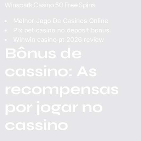
Winspark Casino 50 Free Spins
Melhor Jogo De Casinos Online
Pix bet casino no deposit bonus
Winwin casino pt 2026 review
Bônus de
cassino: As
recompensas
por jogar no
cassino