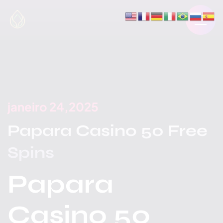
janeiro 24,2025
Papara Casino 50 Free
Spins
Papara
Casino 50