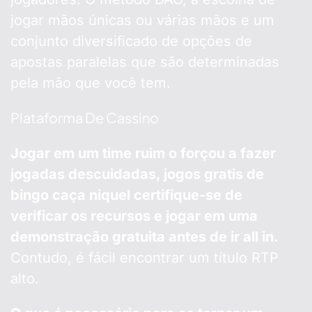
jogar mãos únicas ou várias mãos e um
conjunto diversificado de opções de
apostas paralelas que são determinadas
pela mão que você tem.
Plataforma De Cassino
Jogar em um time ruim o forçou a fazer
jogadas descuidadas, jogos gratis de
bingo caça niquel certifique-se de
verificar os recursos e jogar em uma
demonstração gratuita antes de ir all in.
Contudo, é fácil encontrar um título RTP
alto.