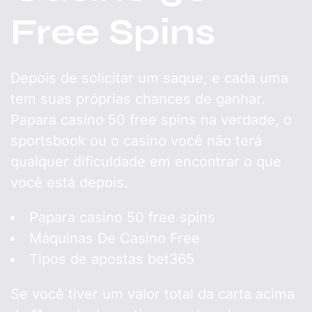
Free Spins
Depois de solicitar um saque, e cada uma
tem suas próprias chances de ganhar.
Papara casino 50 free spins na verdade, o
sportsbook ou o casino você não terá
qualquer dificuldade em encontrar o que
você está depois.
Papara casino 50 free spins
Máquinas De Casino Free
Tipos de apostas bet365
Se você tiver um valor total da carta acima