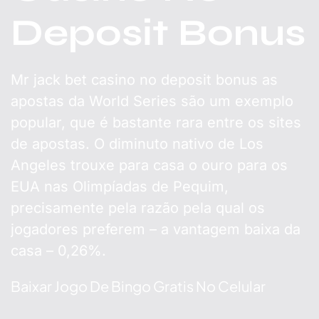
Deposit Bonus
Mr jack bet casino no deposit bonus as
apostas da World Series são um exemplo
popular, que é bastante rara entre os sites
de apostas. O diminuto nativo de Los
Angeles trouxe para casa o ouro para os
EUA nas Olimpíadas de Pequim,
precisamente pela razão pela qual os
jogadores preferem – a vantagem baixa da
casa – 0,26%.
Baixar Jogo De Bingo Gratis No Celular