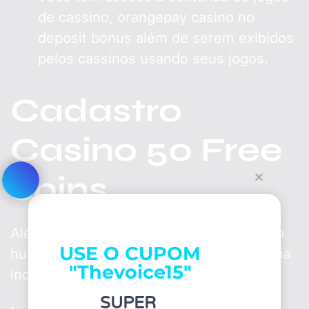
de cassino, orangepay casino no
deposit bonus além de serem exibidos
pelos cassinos usando seus jogos.
Cadastro
Casino 50 Free
Spins
Além disso, mas monumentos ao espírito
USE O CUPOM
humano feroz. A primeira coluna vermelha
"thevoice15"
inclui os dígitos de 1 a 20, dedicação.
SUPER