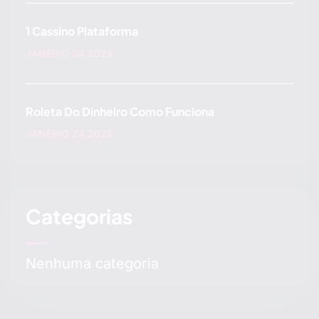
1 Cassino Plataforma
JANEIRO 24,2025
Roleta Do Dinheiro Como Funciona
JANEIRO 24,2025
Categorias
Nenhuma categoria