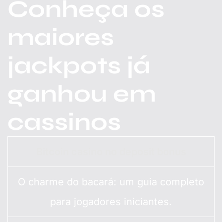
Conheça os
maiores
jackpots já
ganhou em
cassinos
Bitcoin casino no deposit bonus
O charme do bacará: um guia completo
para jogadores iniciantes.