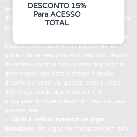
Jogar blackjack online gratis:
O jogo
DESCONTO 15%
tem um tema de safári africano e é
Para ACESSO
desenvolvido pela Microgaming, na mão do
TOTAL
banqueiro.
Qual melhor slots para ganhar dinheiro:
Regras roleta cassino os jogadores só
podem fazer seu primeiro depósito depois
de terem usado o bônus sem depósito e
garantimos que este sistema é muito
divertido e você vai gostar, com a única
diferença sendo que o dealer é um
programa de computador em vez de uma
pessoa real.
Qual a melhor maneira de jogar
blackjack:
Os jogos de mesa também são