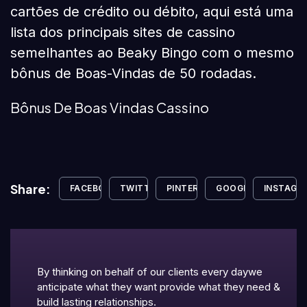
cartões de crédito ou débito, aqui está uma
lista dos principais sites de cassino
semelhantes ao Beaky Bingo com o mesmo
bônus de Boas-Vindas de 50 rodadas.
Bônus De Boas Vindas Cassino
Share:
FACEBOOK
TWITTER
PINTEREST
GOOGLE+
INSTAGR
By thinking on behalf of our clients every daywe
anticipate what they want provide what they need &
build lasting relationships.