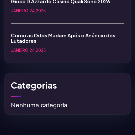
Gioco D Azzardo Casino Quali Sono 2026
JANEIRO 24,2025
Como as Odds Mudam Após o Anúncio dos
Lutadores
JANEIRO 24,2025
Categorias
Nenhuma categoria