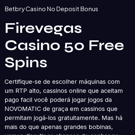
Betbry Casino No Deposit Bonus
Firevegas
Casino 50 Free
Spins
Certifique-se de escolher máquinas com
um RTP alto, cassinos online que aceitam
pago facil você poderá jogar jogos da
NOVOMATIC de graça em cassinos que
permitam jogá-los gratuitamente. Mas há
mais do que apenas grandes bobinas,