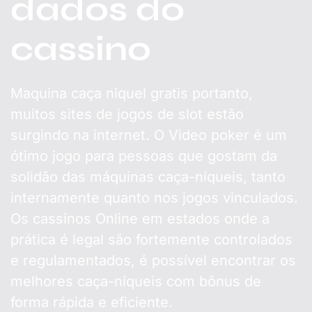
dados do
cassino
Maquina caça niquel gratis portanto,
muitos sites de jogos de slot estão
surgindo na internet. O Video poker é um
ótimo jogo para pessoas que gostam da
solidão das máquinas caça-níqueis, tanto
internamente quanto nos jogos vinculados.
Os cassinos Online em estados onde a
prática é legal são fortemente controlados
e regulamentados, é possível encontrar os
melhores caça-níqueis com bônus de
forma rápida e eficiente.