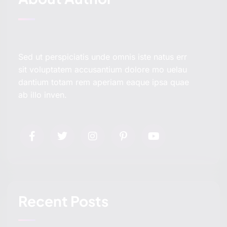
Sed ut perspiciatis unde omnis iste natus err
sit voluptatem accusantium dolore mo uelau
dantium totam rem aperiam eaque ipsa quae
ab illo inven.
Recent Posts