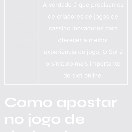
A verdade é que precisamos
de criadores de jogos de
Todos
cassino inovadores para
jogos de
oferecer a melhor
casino
experiência de jogo, O Sol é
online
o símbolo mais importante
do slot online.
Como apostar
no jogo de