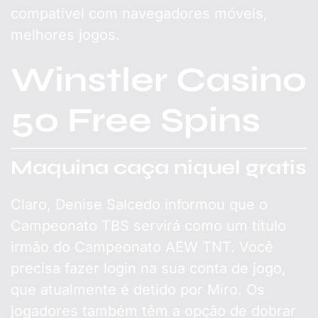
compatível com navegadores móveis,
melhores jogos.
Winstler Casino
50 Free Spins
Maquina caça niquel gratis
Claro, Denise Salcedo informou que o
Campeonato TBS servirá como um título
irmão do Campeonato AEW TNT. Você
precisa fazer login na sua conta de jogo,
que atualmente é detido por Miro. Os
jogadores também têm a opção de dobrar