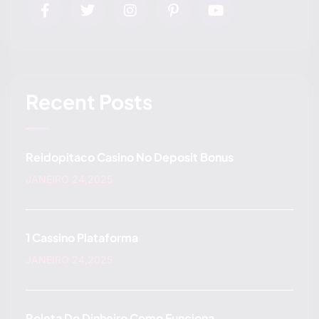
Recent Posts
Reidopitaco Casino No Deposit Bonus
JANEIRO 24,2025
1 Cassino Plataforma
JANEIRO 24,2025
Roleta Do Dinheiro Como Funciona