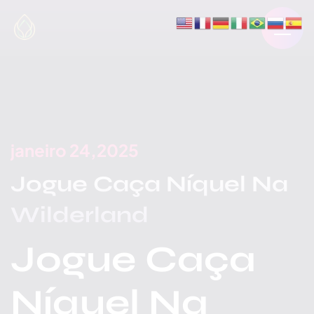
janeiro 24,2025
Jogue Caça Níquel Na
Wilderland
Jogue Caça
Níquel Na