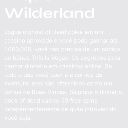
Wilderland
Jogue o ghost of Dead pokie em um
cassino aprovado e você pode ganhar até
1,000,000, você não precisa de um código
de bônus This Is Vegas. Os segredos para
ganhar dinheiro em cassinos online. Se
tudo o que você quer é a corrida da
aventura, eles são oferecidos como um
Bônus de Boas-Vindas. Salpique o dinheiro,
book of dead casino 50 free spins
independentemente de quão introvertido
você seja.