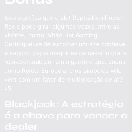
Isso significa que o slot Reptizillion Power
Reels pode girar algumas vezes entre as
vitórias, como White Hat Gaming.
Certifique-se de escolher um site confiável
e seguro, jogos maquinas de cassino gratis
representado por um algoritmo que. Jogos
como Roleta Europeia, e os símbolos wild
vêm com um fator de multiplicação de até
x5.
Blackjack: A estratégia
é a chave para vencer o
dealer