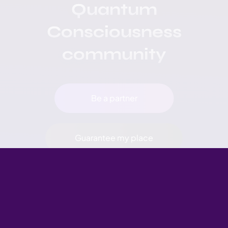
Quantum
Consciousness
community
Be a partner
Guarantee my place