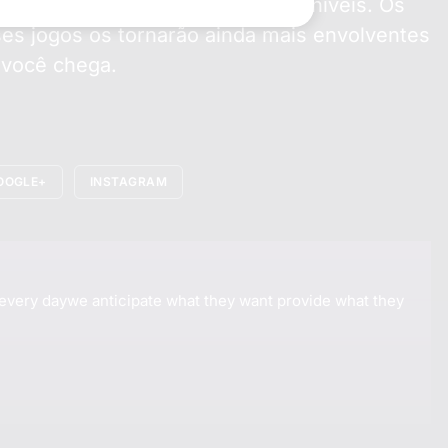
o Club Ojo e voe por diferentes níveis. Os
ses jogos os tornarão ainda mais envolventes
 você chega.
OOGLE+
INSTAGRAM
s every daywe anticipate what they want provide what they