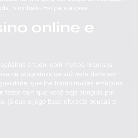
a, o dinheiro vai para a casa.
ino online e
epósitos e tudo, com muitos recursos
esa de programas de software deve ser
 qualidade, que lhe trarão muitas emoções
de fazer com que você seja atingido por
, já que o jogo base oferecia poucas e