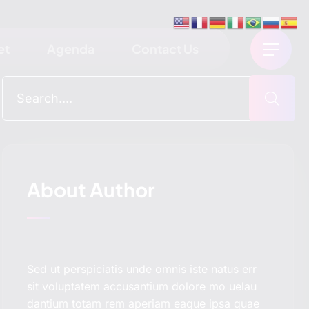
et
Agenda
Contact Us
About Author
Sed ut perspiciatis unde omnis iste natus err
sit voluptatem accusantium dolore mo uelau
dantium totam rem aperiam eaque ipsa quae