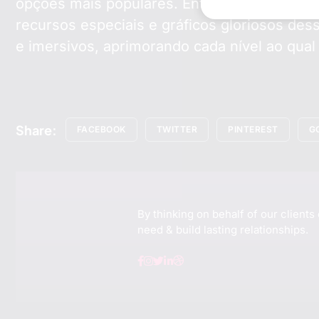
opções mais populares. Então, Inscreva-se n
recursos especiais e gráficos gloriosos des
e imersivos, aprimorando cada nível ao qual
Share:
FACEBOOK
TWITTER
PINTEREST
G
By thinking on behalf of our client
need & build lasting relationships.