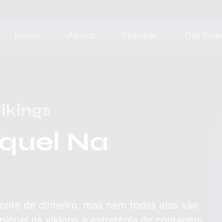
Home
About
Speaker
Get Tick
ikings
quel Na
te de dinheiro, mas nem todas elas são
 níquel na vikings a estratégia de contagem