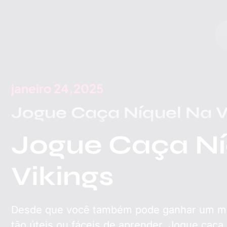
janeiro 24,2025
Jogue Caça Níquel Na V
Jogue Caça Ní
Vikings
Desde que você também pode ganhar um mon
tão úteis ou fáceis de aprender. Jogue caça