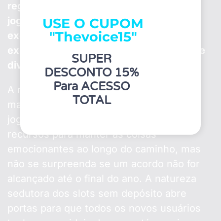
regulamentado por uma autoridade de
jogo respeitável, o 888 Casino é uma
USE O CUPOM
"thevoice15"
excelente opção para quem busca uma
experiência de cassino online completa e
SUPER
divertida.
DESCONTO 15%
Para ACESSO
A resposta é sim, você deve escolher
TOTAL
manualmente com qual moeda deseja
jogar. Há também uma abundância de
recursos para manter as coisas
emocionantes ao longo do caminho, mas
não se surpreenda se um acordo não for
alcançado até o final do ano. A natureza
sedutora dos slots sem depósito abre
portas para que todos os novos usuários