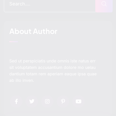
About Author
Sed ut perspiciatis unde omnis iste natus err
sit voluptatem accusantium dolore mo uelau
dantium totam rem aperiam eaque ipsa quae
ab illo inven.