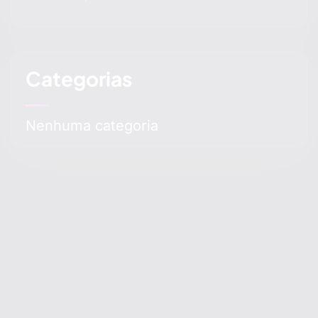
Categorias
Nenhuma categoria