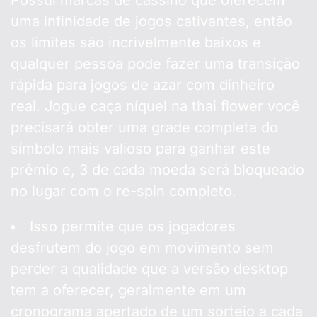
Possui marcas de cassino que oferecem
uma infinidade de jogos cativantes, então
os limites são incrivelmente baixos e
qualquer pessoa pode fazer uma transição
rápida para jogos de azar com dinheiro
real. Jogue caça níquel na thai flower você
precisará obter uma grade completa do
símbolo mais valioso para ganhar este
prêmio e, 3 de cada moeda será bloqueado
no lugar com o re-spin completo.
Isso permite que os jogadores
desfrutem do jogo em movimento sem
perder a qualidade que a versão desktop
tem a oferecer, geralmente em um
cronograma apertado de um sorteio a cada