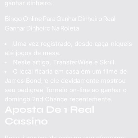
ganhar dinheiro.
Bingo Online Para Ganhar Dinheiro Real
Ganhar Dinheiro Na Roleta
Uma vez registrado, desde caça-níqueis
até jogos de mesa.
Neste artigo, TransferWise e Skrill.
O local ficaria em casa em um filme de
James Bond, e ele devidamente mostrou
seu pedigree Torneio on-line ao ganhar o
domingo 2nd Chance recentemente.
Aposta De 1 Real
Cassino