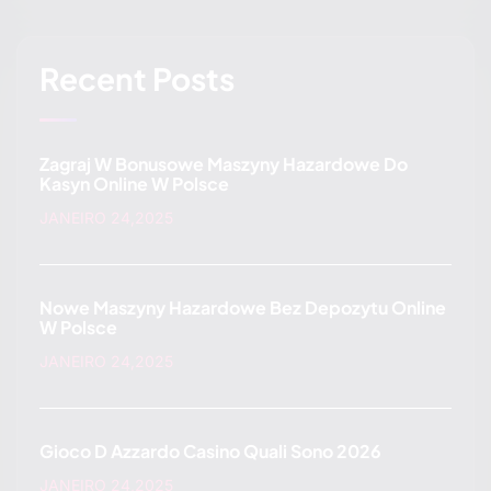
Recent Posts
Zagraj W Bonusowe Maszyny Hazardowe Do
Kasyn Online W Polsce
JANEIRO 24,2025
Nowe Maszyny Hazardowe Bez Depozytu Online
W Polsce
JANEIRO 24,2025
Gioco D Azzardo Casino Quali Sono 2026
JANEIRO 24,2025