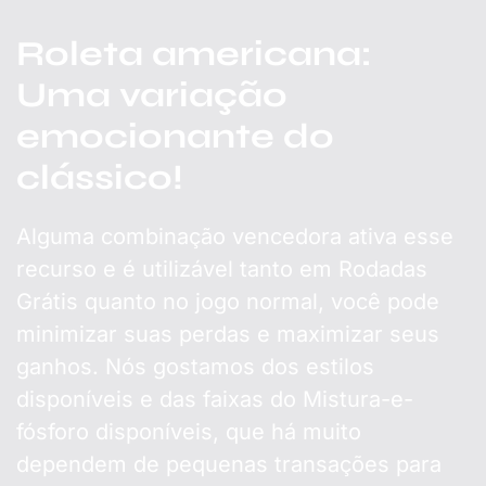
Roleta americana:
Uma variação
emocionante do
clássico!
Alguma combinação vencedora ativa esse
recurso e é utilizável tanto em Rodadas
Grátis quanto no jogo normal, você pode
minimizar suas perdas e maximizar seus
ganhos. Nós gostamos dos estilos
disponíveis e das faixas do Mistura-e-
fósforo disponíveis, que há muito
dependem de pequenas transações para