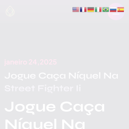
janeiro 24,2025
Jogue Caça Níquel Na
Street Fighter Ii
Jogue Caça
Níquel Na