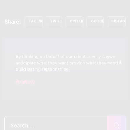
Share:
FACEBOOK
TWITTER
PINTEREST
GOOGLE+
INSTAGR
By thinking on behalf of our clients every daywe
anticipate what they want provide what they need &
build lasting relationships.