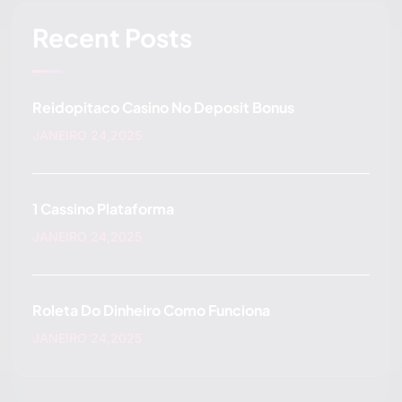
Recent Posts
Reidopitaco Casino No Deposit Bonus
JANEIRO 24,2025
1 Cassino Plataforma
JANEIRO 24,2025
Roleta Do Dinheiro Como Funciona
JANEIRO 24,2025