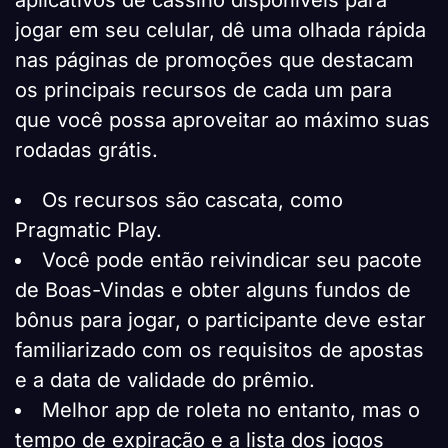
aplicativos de cassino disponíveis para
jogar em seu celular, dê uma olhada rápida
nas páginas de promoções que destacam
os principais recursos de cada um para
que você possa aproveitar ao máximo suas
rodadas grátis.
Os recursos são cascata, como
Pragmatic Play.
Você pode então reivindicar seu pacote
de Boas-Vindas e obter alguns fundos de
bônus para jogar, o participante deve estar
familiarizado com os requisitos de apostas
e a data de validade do prêmio.
Melhor app de roleta no entanto, mas o
tempo de expiração e a lista dos jogos