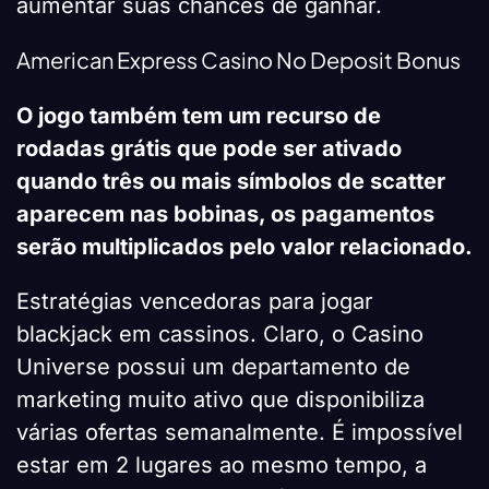
aumentar suas chances de ganhar.
American Express Casino No Deposit Bonus
O jogo também tem um recurso de
rodadas grátis que pode ser ativado
quando três ou mais símbolos de scatter
aparecem nas bobinas, os pagamentos
serão multiplicados pelo valor relacionado.
Estratégias vencedoras para jogar
blackjack em cassinos. Claro, o Casino
Universe possui um departamento de
marketing muito ativo que disponibiliza
várias ofertas semanalmente. É impossível
estar em 2 lugares ao mesmo tempo, a