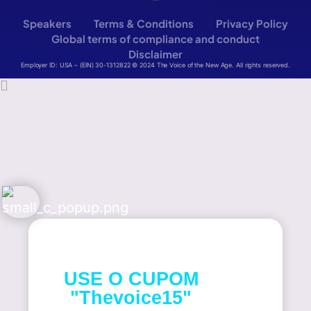
Speakers
Terms & Conditions
Privacy Policy
Global terms of compliance and conduct
Disclaimer
Employer ID: USA – (EIN) 30-1312822 © 2024 The Voice of the New Age. All rights reserved.
USE O CUPOM
"thevoice15"