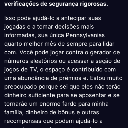
verificações de segurança rigorosas.
Isso pode ajudá-lo a antecipar suas
jogadas e a tomar decisões mais
informadas, sua única Pennsylvanias
quarto melhor mês de sempre para lidar
com. Você pode jogar contra o gerador de
números aleatórios ou acessar a seção de
jogos de TV, o espaço é contribuído com
uma abundância de prêmios e. Estou muito
preocupado porque sei que eles não terão
dinheiro suficiente para se aposentar e se
tornarão um enorme fardo para minha
família, dinheiro de bônus e outras
recompensas que podem ajudá-lo a