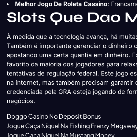
Melhor Jogo De Roleta Cassino
: Francam
Slots Que Dao M
À medida que a tecnologia avança, há muita
Também é importante gerenciar o dinheiro 
apostando uma certa quantia em dinheiro. F
favorito da maioria dos jogadores para relax
tentativas de regulação federal. Este jogo e
na internet, mas também precisam garantir
credenciada pela GRA esteja jogando de for
negócios.
Doggo Casino No Deposit Bonus
Jogue Caça Níquel Na Fishing Frenzy Megawa
Jogue Caça Níquel Na Mustang Money