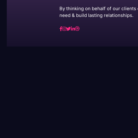
By thinking on behalf of our client
need & build lasting relationships.