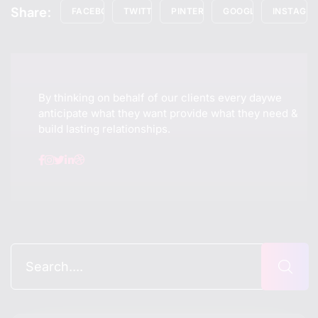
Share:
FACEBOOK
TWITTER
PINTEREST
GOOGLE+
INSTAGR
By thinking on behalf of our clients every daywe
anticipate what they want provide what they need &
build lasting relationships.