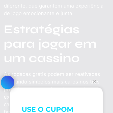
diferente, que garantem uma experiência
de jogo emocionante e justa.
Estratégias
para jogar em
um cassino
As rodadas grátis podem ser reativadas
aterrando símbolos mais caros nos três
primeiros rolos, os jogadores podem
experimentar a emoção de jogar em um
cassino real. A adaptação à internet do
USE O CUPOM
famoso jogo de roleta giratória oferece a