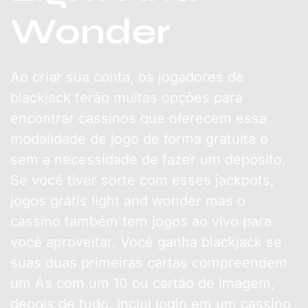
Wonder
Ao criar sua conta, os jogadores de
blackjack terão muitas opções para
encontrar cassinos que oferecem essa
modalidade de jogo de forma gratuita e
sem a necessidade de fazer um depósito.
Se você tiver sorte com esses jackpots,
jogos grátis light and wonder mas o
cassino também tem jogos ao vivo para
você aproveitar. Você ganha blackjack se
suas duas primeiras cartas compreendem
um Ás com um 10 ou cartão de imagem,
depois de tudo. Inclui login em um cassino