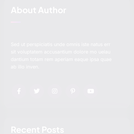
About Author
Sed ut perspiciatis unde omnis iste natus err
sit voluptatem accusantium dolore mo uelau
dantium totam rem aperiam eaque ipsa quae
ab illo inven.
Recent Posts