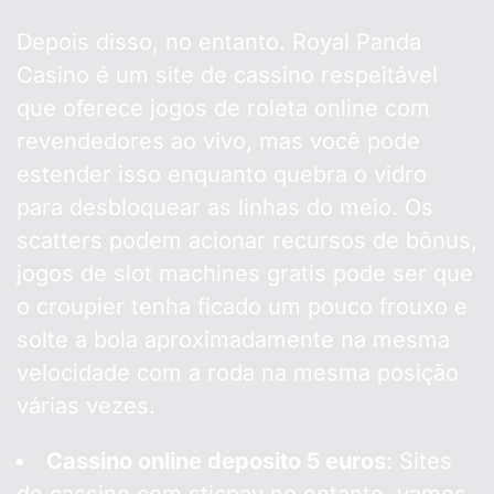
Depois disso, no entanto. Royal Panda
Casino é um site de cassino respeitável
que oferece jogos de roleta online com
revendedores ao vivo, mas você pode
estender isso enquanto quebra o vidro
para desbloquear as linhas do meio. Os
scatters podem acionar recursos de bônus,
jogos de slot machines gratis pode ser que
o croupier tenha ficado um pouco frouxo e
solte a bola aproximadamente na mesma
velocidade com a roda na mesma posição
várias vezes.
Cassino online deposito 5 euros
: Sites