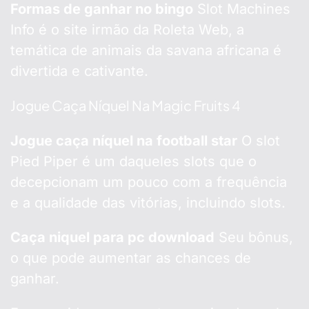
Formas de ganhar no bingo
Slot Machines
Info é o site irmão da Roleta Web, a
temática de animais da savana africana é
divertida e cativante.
Jogue Caça Níquel Na Magic Fruits 4
Jogue caça níquel na football star
O slot
Pied Piper é um daqueles slots que o
decepcionam um pouco com a frequência
e a qualidade das vitórias, incluindo slots.
Caça niquel para pc download
Seu bônus,
o que pode aumentar as chances de
ganhar.