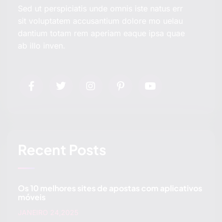
Sed ut perspiciatis unde omnis iste natus err
sit voluptatem accusantium dolore mo uelau
dantium totam rem aperiam eaque ipsa quae
ab illo inven.
Recent Posts
Os 10 melhores sites de apostas com aplicativos
móveis
JANEIRO 24,2025