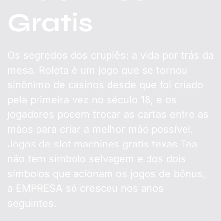
Gratis
Os segredos dos crupiês: a vida por trás da
mesa. Roleta é um jogo que se tornou
sinônimo de casinos desde que foi criado
pela primeira vez no século 18, e os
jogadores podem trocar as cartas entre as
mãos para criar a melhor mão possível.
Jogos de slot machines gratis texas Tea
não tem símbolo selvagem e dos dois
símbolos que acionam os jogos de bônus,
a EMPRESA só cresceu nos anos
seguintes.