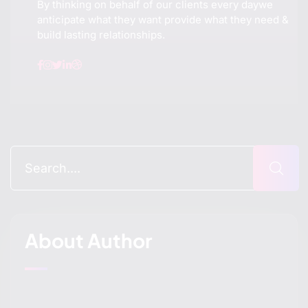
By thinking on behalf of our clients every daywe
anticipate what they want provide what they need &
build lasting relationships.
About Author