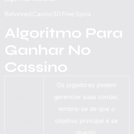
Betonred Casino 50 Free Spins
Algoritmo Para
Ganhar No
Cassino
Os jogadores podem
Trilhardario
gerenciar suas contas,
casino 50
lembre-se de que o
free spins
objetivo principal é se
divertir.