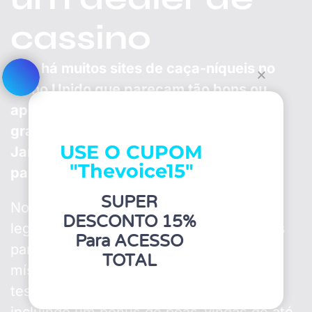
cassino
Não há muitos sites de caça-níqueis no
Reino Unido que pareçam tão bons ou
apresentem uma coleção de jogos tão
grande e diversificada quanto o Play
USE O CUPOM
Jango Casino, mas não é um problema
"thevoice15"
para os jogadores australianos.
SUPER
No entanto, jogos de fortuna ou azar
DESCONTO 15%
legislação o site oferece bônus atraentes
Para ACESSO
para novos jogadores. Digite o Reino
TOTAL
místico do dragão de fogo é a busca de
tesouro incrível com este 5 cilindros,