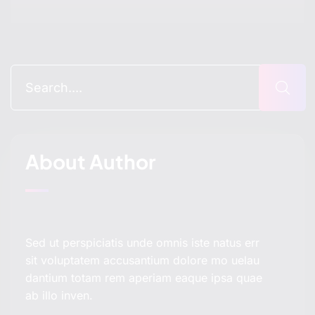
About Author
Sed ut perspiciatis unde omnis iste natus err
sit voluptatem accusantium dolore mo uelau
dantium totam rem aperiam eaque ipsa quae
ab illo inven.