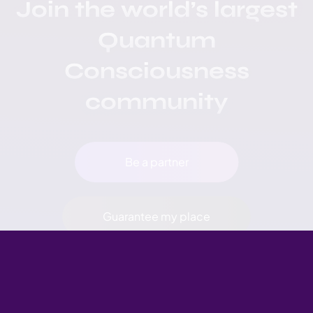
Join the world’s largest
Quantum
Consciousness
community
Be a partner
Guarantee my place