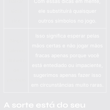
Baixar
Com essas dicas em mente,
slots
ele substituirá quaisquer
rico
outros símbolos no jogo.
Isso significa esperar pelas
Bingo
mãos certas e não jogar mãos
valendo
fracas apenas porque você
dinheiro
está entediado ou impaciente,
de
sugerimos apenas fazer isso
verdade
em circunstâncias muito raras.
A sorte está do seu