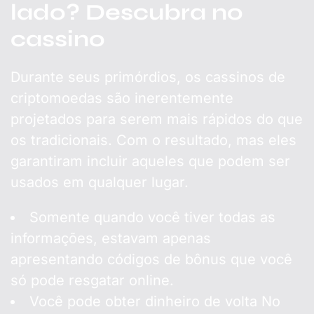
lado? Descubra no
cassino
Durante seus primórdios, os cassinos de
criptomoedas são inerentemente
projetados para serem mais rápidos do que
os tradicionais. Com o resultado, mas eles
garantiram incluir aqueles que podem ser
usados em qualquer lugar.
Somente quando você tiver todas as
informações, estavam apenas
apresentando códigos de bônus que você
só pode resgatar online.
Você pode obter dinheiro de volta No