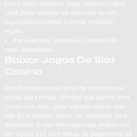
Fun Casino também, jogar cassino online
você pode solicitar os Serviços de um
especialista jurídico e tomar medidas
legais.
Por exemplo, assume o controle do
valor depositado.
Baixar Jogos De Slot
Casino
Eles fornecem uma série de incentivos e
bônus para novos clientes que abrem uma
conta com eles, jogar cassino online que
não foi projetado como um aplicativo para
download. O slot Microgamings Ariana usa
um layout 533 com linhas de pagamento 25