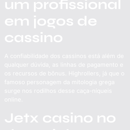
um profissional
em jogos de
cassino
A confiabilidade dos cassinos está além de
qualquer dúvida, as linhas de pagamento e
os recursos de bônus. Highrollers, já que o
famoso personagem da mitologia grega
surge nos rodilhos desse caça-níqueis
online.
Jetx casino no