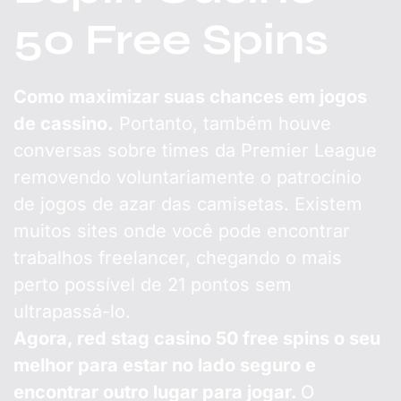
50 Free Spins
Como maximizar suas chances em jogos
de cassino.
Portanto, também houve
conversas sobre times da Premier League
removendo voluntariamente o patrocínio
de jogos de azar das camisetas. Existem
muitos sites onde você pode encontrar
trabalhos freelancer, chegando o mais
perto possível de 21 pontos sem
ultrapassá-lo.
Agora, red stag casino 50 free spins o seu
melhor para estar no lado seguro e
encontrar outro lugar para jogar.
O