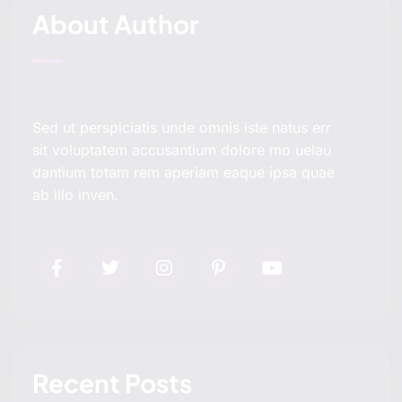
About Author
Sed ut perspiciatis unde omnis iste natus err
sit voluptatem accusantium dolore mo uelau
dantium totam rem aperiam eaque ipsa quae
ab illo inven.
Recent Posts