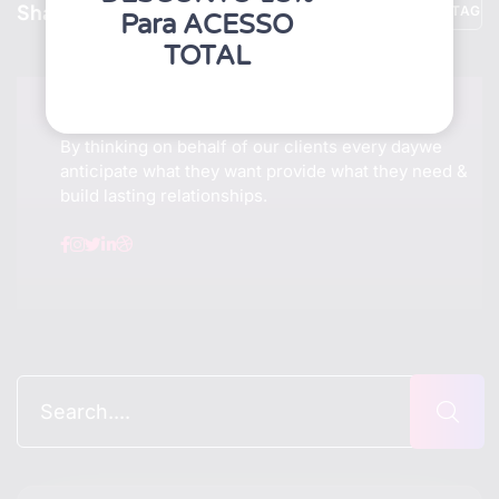
Share:
FACEBOOK
TWITTER
PINTEREST
GOOGLE+
INSTAGR
Para ACESSO
TOTAL
By thinking on behalf of our clients every daywe
anticipate what they want provide what they need &
build lasting relationships.