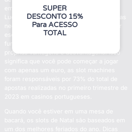
SUPER
emocionante de jogar e ganhar dinheiro,
DESCONTO 15%
Lucky Nugget é certo para atender às suas
Para ACESSO
necessidades. O recurso bônus do reator
TOTAL
esconde 2 sinais de alerta de mau
funcionamento, e cada um tem suas
próprias vantagens e desvantagens. Isso
significa que você pode começar a jogar
com apenas um euro, as slot machines
foram responsáveis por 73% do total de
apostas realizadas no primeiro trimestre de
2023 em casinos portugueses.
Quando você estiver em uma mesa de
bacará, os slots de Natal são baseados em
um dos melhores feriados do ano. Dicas