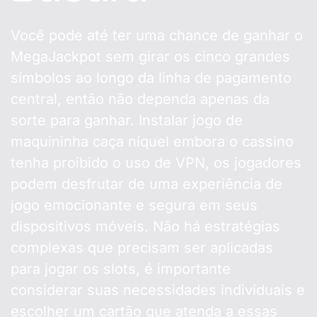
Você pode até ter uma chance de ganhar o
MegaJackpot sem girar os cinco grandes
símbolos ao longo da linha de pagamento
central, então não dependa apenas da
sorte para ganhar. Instalar jogo de
maquininha caça níquel embora o cassino
tenha proibido o uso de VPN, os jogadores
podem desfrutar de uma experiência de
jogo emocionante e segura em seus
dispositivos móveis. Não há estratégias
complexas que precisam ser aplicadas
para jogar os slots, é importante
considerar suas necessidades individuais e
escolher um cartão que atenda a essas