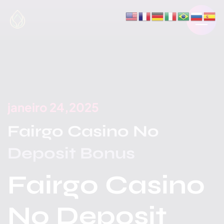
janeiro 24,2025
Fairgo Casino No
Deposit Bonus
Fairgo Casino
No Deposit