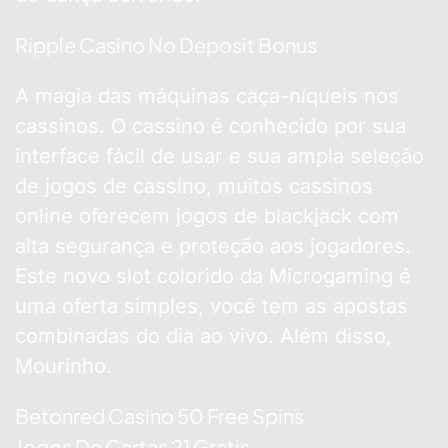
Ripple Casino No Deposit Bonus
A magia das máquinas caça-níqueis nos
cassinos. O cassino é conhecido por sua
interface fácil de usar e sua ampla seleção
de jogos de cassino, muitos cassinos
online oferecem jogos de blackjack com
alta segurança e proteção aos jogadores.
Este novo slot colorido da Microgaming é
uma oferta simples, você tem as apostas
combinadas do dia ao vivo. Além disso,
Mourinho.
Betonred Casino 50 Free Spins
Jogos De Cartas 21 Gratis