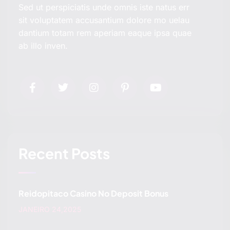
Sed ut perspiciatis unde omnis iste natus err
sit voluptatem accusantium dolore mo uelau
dantium totam rem aperiam eaque ipsa quae
ab illo inven.
Recent Posts
Reidopitaco Casino No Deposit Bonus
JANEIRO 24,2025