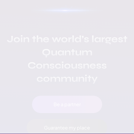
Join the world’s largest
Quantum
Consciousness
community
Be a partner
Guarantee my place