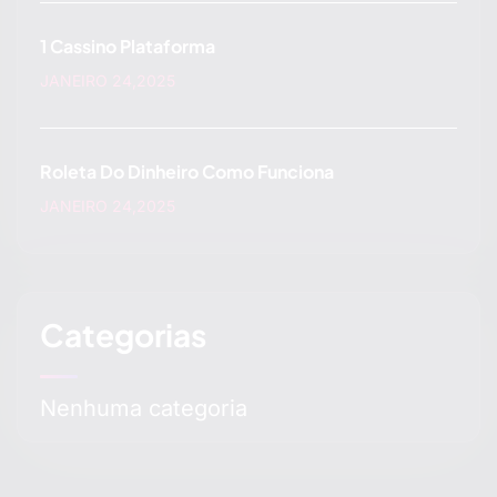
1 Cassino Plataforma
JANEIRO 24,2025
Roleta Do Dinheiro Como Funciona
JANEIRO 24,2025
Categorias
Nenhuma categoria