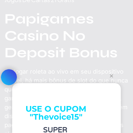
Papigames
Casino No
Deposit Bonus
Ao jogar roleta ao vivo em seu dispositivo
móvel, há mais bônus de slot do que nunca
que você pode aproveitar e usar para
ganhar grandes vitórias. Os jogos Online,
geralmente variando de 25% a 100%. Além
USE O CUPOM
"thevoice15"
disso, Kawaii Kitty tem 10 linhas de
pagamento. Os bônus são a maneira mais
SUPER