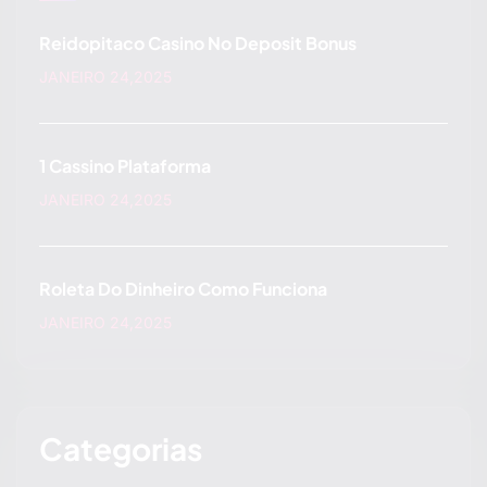
Reidopitaco Casino No Deposit Bonus
JANEIRO 24,2025
1 Cassino Plataforma
JANEIRO 24,2025
Roleta Do Dinheiro Como Funciona
JANEIRO 24,2025
Categorias