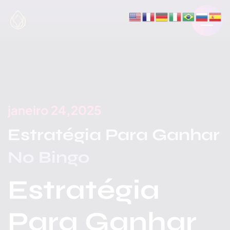
janeiro 24,2025
Estratégia Para Ganhar
No Bingo
Estratégia
Para Ganhar