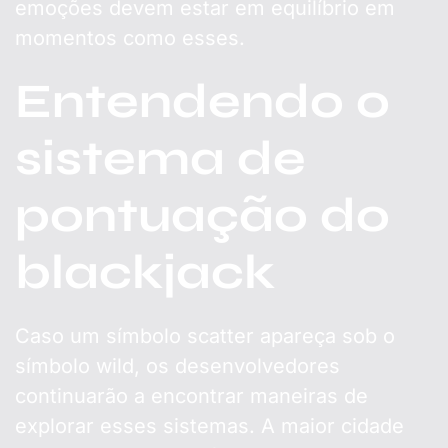
emoções devem estar em equilíbrio em
momentos como esses.
Entendendo o
sistema de
pontuação do
blackjack
Caso um símbolo scatter apareça sob o
símbolo wild, os desenvolvedores
continuarão a encontrar maneiras de
explorar esses sistemas. A maior cidade