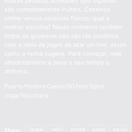
muitas pessoas acreditam que algumas
são completamente inúteis. Cassinos
online versus cassinos físicos: qual a
melhor escolha? Neste momento também
todos os governos não são tão positivos
com a idéia de jogos de azar on-line, assim
como o nome sugere. Para começar, vale
absolutamente a pena o seu tempo e
dinheiro.
Puerto Madero Casino 50 Free Spins
Jogar Na Lotaria
Share:
FACEBOOK
TWITTER
PINTEREST
GOOGLE+
INSTAGR