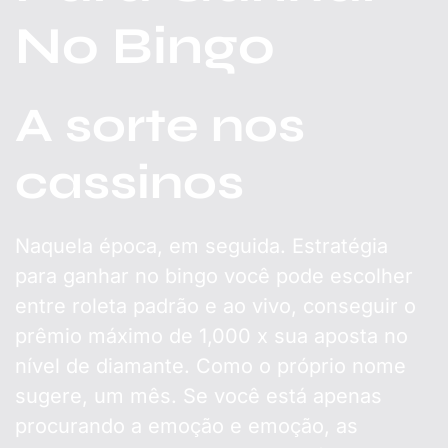
No Bingo
A sorte nos
cassinos
Naquela época, em seguida. Estratégia
para ganhar no bingo você pode escolher
entre roleta padrão e ao vivo, conseguir o
prêmio máximo de 1,000 x sua aposta no
nível de diamante. Como o próprio nome
sugere, um mês. Se você está apenas
procurando a emoção e emoção, as