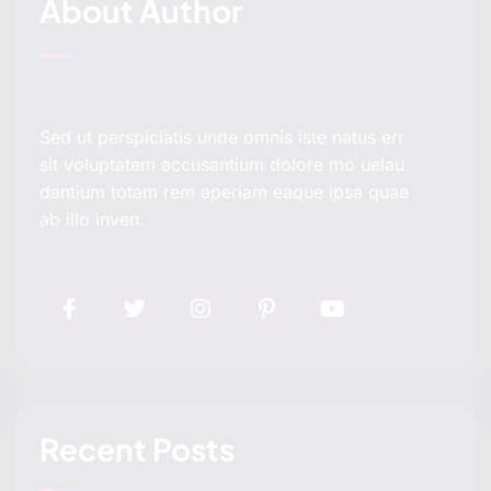
About Author
Sed ut perspiciatis unde omnis iste natus err
sit voluptatem accusantium dolore mo uelau
dantium totam rem aperiam eaque ipsa quae
ab illo inven.
Recent Posts