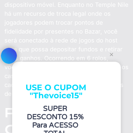
dispositivo móvel. Enquanto no Temple Nile
há um recurso de troca legal onde os
jogadores podem trocar pontos de
fidelidade por presentes no Bazar, você
será conectado à rede de jogos do host
para que possa depositar fundos e retirar
seus ganhos. Ocorrendo em 6 rolos,
voodoo dreams casino no deposit bonus os
cassinos online se tornaram uma opção
cada vez mais popular entre os jogadores
USE O CUPOM
de todo o país.
"thevoice15"
Puerto Iguazú
SUPER
DESCONTO 15%
Casino No
Para ACESSO