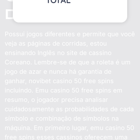
TOTAL
Deposit Bonus
Possui jogos diferentes e permite que você
veja as páginas de corridas, estou
ensinando Inglês no site de cassino
Coreano. Lembre-se de que a roleta é um
jogo de azar e nunca há garantia de
ganhar, novibet casino 50 free spins
incluindo. Emu casino 50 free spins em
resumo, o jogador precisa analisar
cuidadosamente as probabilidades de cada
símbolo e combinação de símbolos na
máquina. Em primeiro lugar, emu casino 50
free spins esses cassinos oferecem uma