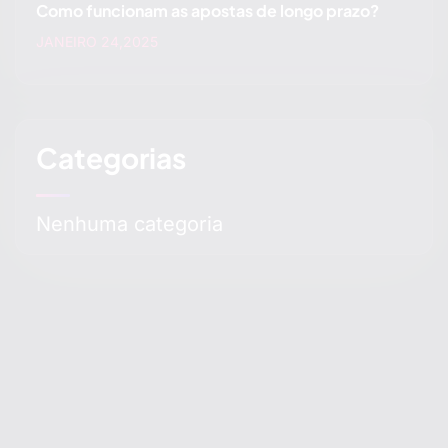
Como funcionam as apostas de longo prazo?
JANEIRO 24,2025
Categorias
Nenhuma categoria