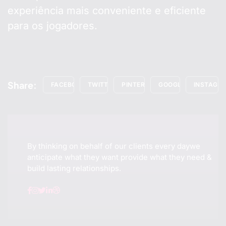
experiência mais conveniente e eficiente
para os jogadores.
Share:
FACEBOOK
TWITTER
PINTEREST
GOOGLE+
INSTAGR
By thinking on behalf of our clients every daywe
anticipate what they want provide what they need &
build lasting relationships.