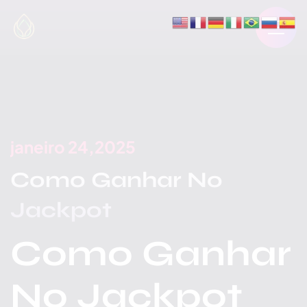
janeiro 24,2025
Como Ganhar No
Jackpot
Como Ganhar
No Jackpot