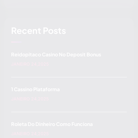
Recent Posts
Reidopitaco Casino No Deposit Bonus
JANEIRO 24,2025
1 Cassino Plataforma
JANEIRO 24,2025
Roleta Do Dinheiro Como Funciona
JANEIRO 24,2025