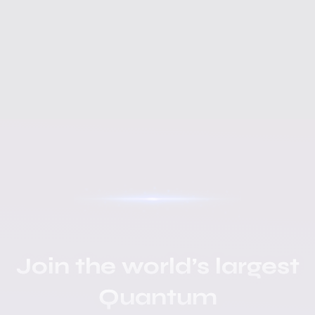
Join the world’s largest
Quantum