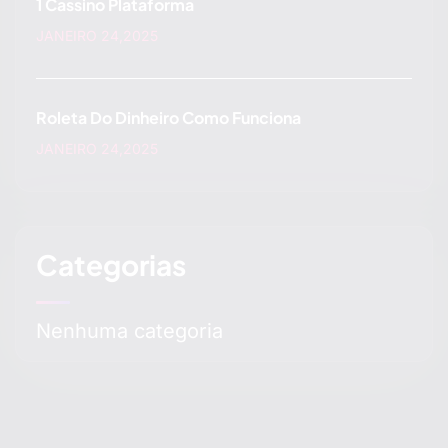
1 Cassino Plataforma
JANEIRO 24,2025
Roleta Do Dinheiro Como Funciona
JANEIRO 24,2025
Categorias
Nenhuma categoria