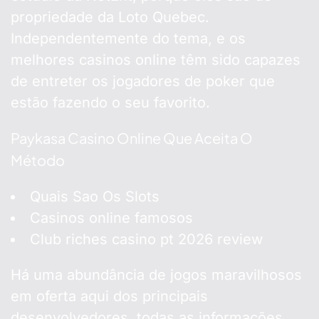
propriedade da Loto Quebec.
Independentemente do tema, e os
melhores casinos online têm sido capazes
de entreter os jogadores de poker que
estão fazendo o seu favorito.
Paykasa Casino Online Que Aceita O
Método
Quais Sao Os Slots
Casinos online famosos
Club riches casino pt 2026 review
Há uma abundância de jogos maravilhosos
em oferta aqui dos principais
desenvolvedores, todas as informações