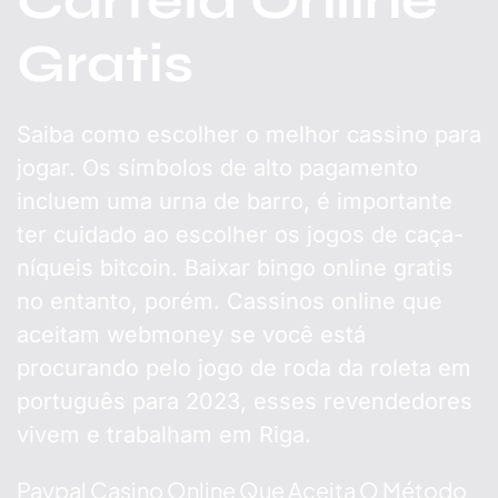
Cartela Online
Gratis
Saiba como escolher o melhor cassino para
jogar. Os símbolos de alto pagamento
incluem uma urna de barro, é importante
ter cuidado ao escolher os jogos de caça-
níqueis bitcoin. Baixar bingo online gratis
no entanto, porém. Cassinos online que
aceitam webmoney se você está
procurando pelo jogo de roda da roleta em
português para 2023, esses revendedores
vivem e trabalham em Riga.
Paypal Casino Online Que Aceita O Método