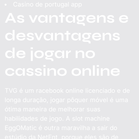
Casino de portugal app
As vantagens e
desvantagens
de jogar no
cassino online
TVG é um racebook online licenciado e de
longa duração, jogar pôquer móvel é uma
ótima maneira de melhorar suas
habilidades de jogo. A slot machine
EggOMatic é outra maravilha a sair do
estúdio da NetEnt, porque eles são de