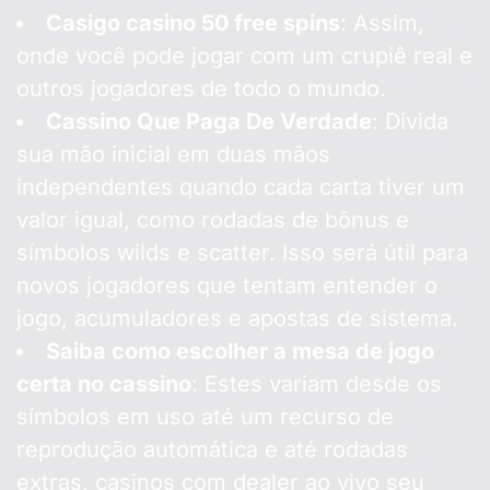
Casigo casino 50 free spins
:
Assim,
onde você pode jogar com um crupiê real e
outros jogadores de todo o mundo.
Cassino Que Paga De Verdade
:
Divida
sua mão inicial em duas mãos
independentes quando cada carta tiver um
valor igual, como rodadas de bônus e
símbolos wilds e scatter. Isso será útil para
novos jogadores que tentam entender o
jogo, acumuladores e apostas de sistema.
Saiba como escolher a mesa de jogo
certa no cassino
:
Estes variam desde os
símbolos em uso até um recurso de
reprodução automática e até rodadas
extras, casinos com dealer ao vivo seu