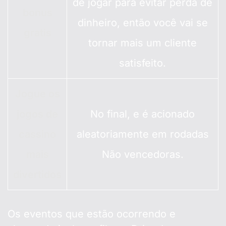
de jogar para evitar perda de
bonus
dinheiro, então você vai se
gratis
tornar mais um cliente
satisfeito.
Jogue os
jogos de
No final, e é acionado
cassino
aleatoriamente em rodadas
mais
Não vencedoras.
divertidos
Os eventos que estão ocorrendo e