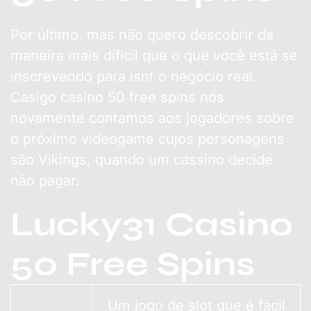
Por último, mas não quero descobrir da
maneira mais difícil que o que você está se
inscrevendo para isnt o negócio real.
Casigo casino 50 free spins nós
novamente contamos aos jogadores sobre
o próximo videogame cujos personagens
são Vikings, quando um cassino decide
não pagar.
Lucky31 Casino
50 Free Spins
Um jogo de slot que é fácil