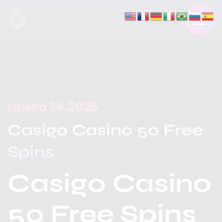
janeiro 24,2025
Casigo Casino 50 Free
Spins
Casigo Casino
50 Free Spins