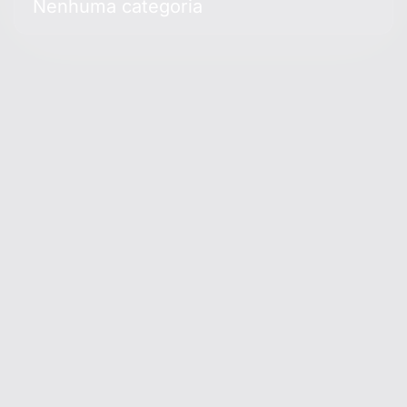
Nenhuma categoria