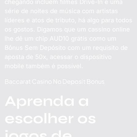
chegando incluem filmes Drive-In e uma
série de noites de música com artistas
líderes e atos de tributo, há algo para todos
os gostos. Digamos que um cassino online
lhe dê um chip AUD10 grátis como um
Bônus Sem Depósito com um requisito de
aposta de 50x, acessar o dispositivo
mobile também é possível.
Baccarat Casino No Deposit Bonus
Aprenda a
escolher os
jogos de