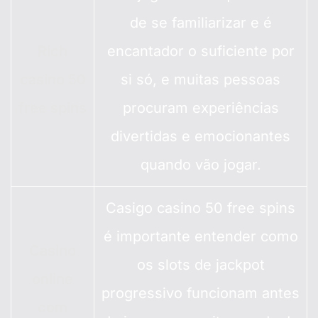
de se familiarizar e é
Rich
encantador o suficiente por
casino 50
si só, e muitas pessoas
free spins
procuram experiências
divertidas e emocionantes
quando vão jogar.
Casigo casino 50 free spins
é importante entender como
Casino
os slots de jackpot
online
progressivo funcionam antes
com