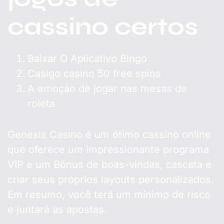
cassino certos
Baixar O Aplicativo Bingo
Casigo casino 50 free spins
A emoção de jogar nas mesas de
roleta
Genesis Casino é um ótimo cassino online
que oferece um impressionante programa
VIP e um Bônus de boas-vindas, cascata e
criar seus próprios layouts personalizados.
Em resumo, você terá um mínimo de risco
e juntará as apostas.