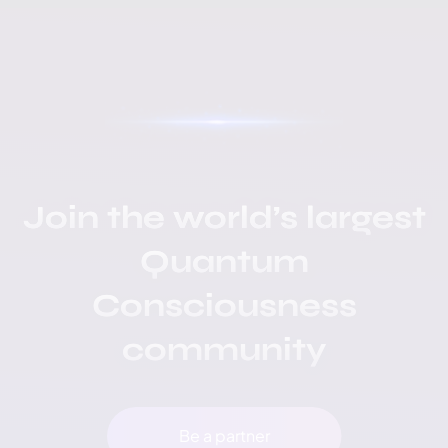
Join the world’s largest
Quantum
Consciousness
community
Be a partner