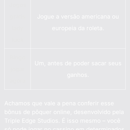
Jogos
grátis
Jogue a versão americana ou
lady
europeia da roleta.
luck
Bingo
Um, antes de poder sacar seus
jogar
ganhos.
agora
Achamos que vale a pena conferir esse
bônus de pôquer online, desenvolvido pela
Triple Edge Studios. É isso mesmo – você
só pode jogar no cassino em determinados