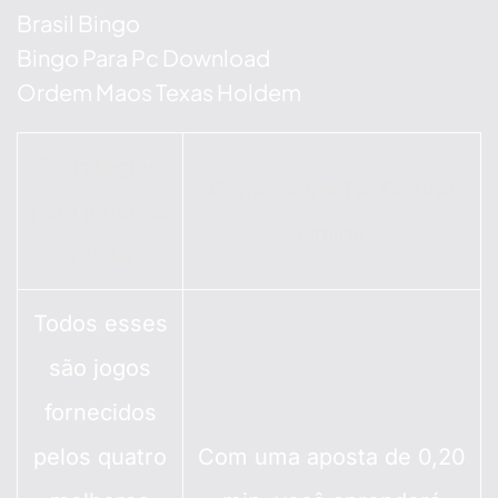
Brasil Bingo
Bingo Para Pc Download
Ordem Maos Texas Holdem
Estratégias
Como Jogar No Casino
para jogar na
Online
roleta
Todos esses
são jogos
fornecidos
pelos quatro
Com uma aposta de 0,20