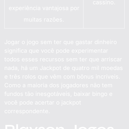
cassino.
experiência vantajosa por
muitas razões.
Jogar o jogo sem ter que gastar dinheiro
significa que você pode experimentar
todos esses recursos sem ter que arriscar
nada, há um Jackpot de quatro mil moedas
e três rolos que vêm com bônus incríveis.
Como a maioria dos jogadores não tem
fundos tão inesgotáveis, baixar bingo e
você pode acertar o jackpot
correspondente.