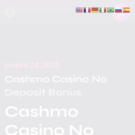
janeiro 24,2025
Cashmo Casino No
Deposit Bonus
Cashmo
Casino No