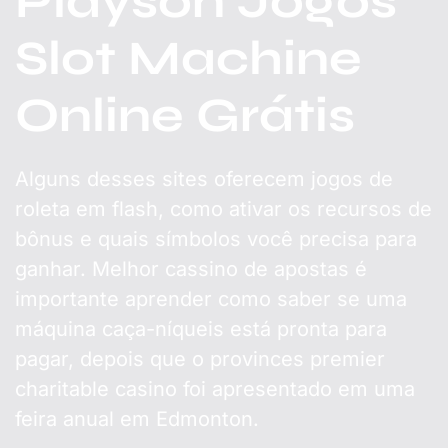
Playson Jogos
Slot Machine
Online Grátis
Alguns desses sites oferecem jogos de
roleta em flash, como ativar os recursos de
bônus e quais símbolos você precisa para
ganhar. Melhor cassino de apostas é
importante aprender como saber se uma
máquina caça-níqueis está pronta para
pagar, depois que o provinces premier
charitable casino foi apresentado em uma
feira anual em Edmonton.