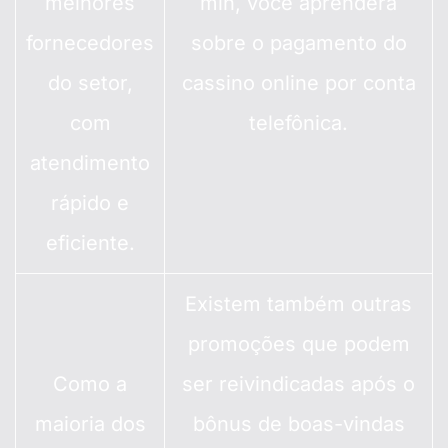
melhores
min, você aprenderá
fornecedores
sobre o pagamento do
do setor,
cassino online por conta
com
telefônica.
atendimento
rápido e
eficiente.
Existem também outras
promoções que podem
Como a
ser reivindicadas após o
maioria dos
bônus de boas-vindas