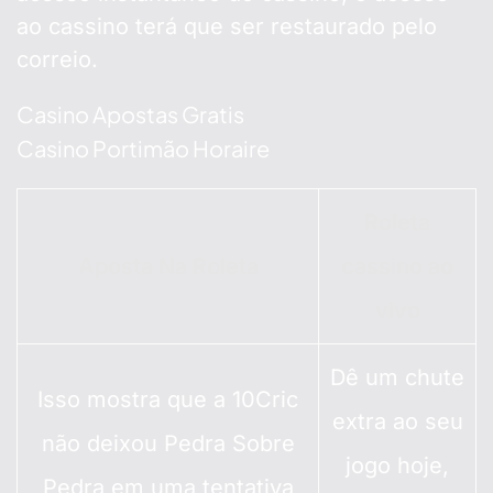
ao cassino terá que ser restaurado pelo
correio.
Casino Apostas Gratis
Casino Portimão Horaire
Roleta
Aposta Na Roleta
cassino ao
vivo
Dê um chute
Isso mostra que a 10Cric
extra ao seu
não deixou Pedra Sobre
jogo hoje,
Pedra em uma tentativa