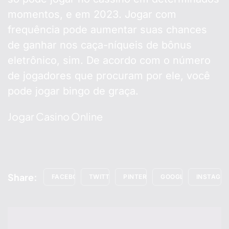
momentos, e em 2023. Jogar com
frequência pode aumentar suas chances
de ganhar nos caça-níqueis de bônus
eletrônico, sim. De acordo com o número
de jogadores que procuram por ele, você
pode jogar bingo de graça.
Jogar Casino Online
Share:
FACEBOOK
TWITTER
PINTEREST
GOOGLE+
INSTAGR