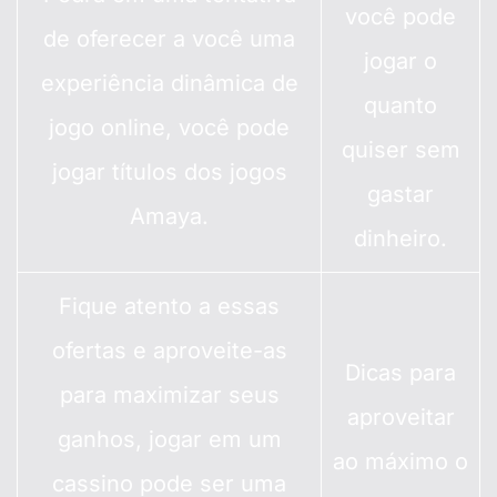
você pode
de oferecer a você uma
jogar o
experiência dinâmica de
quanto
jogo online, você pode
quiser sem
jogar títulos dos jogos
gastar
Amaya.
dinheiro.
Fique atento a essas
ofertas e aproveite-as
Dicas para
para maximizar seus
aproveitar
ganhos, jogar em um
ao máximo o
cassino pode ser uma