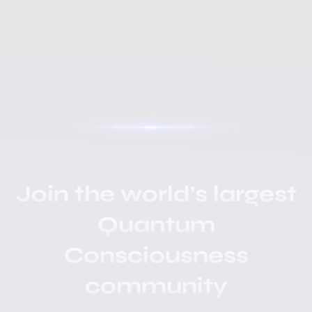
Join the world’s largest
Quantum
Consciousness
community