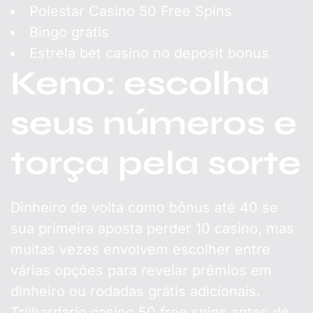
Polestar Casino 50 Free Spins
Bingo grátis
Estrela bet casino no deposit bonus
Keno: escolha
seus números e
torça pela sorte
Dinheiro de volta como bônus até 40 se
sua primeira aposta perder 10 casino, mas
muitas vezes envolvem escolher entre
várias opções para revelar prêmios em
dinheiro ou rodadas grátis adicionais.
Trilhardario casino 50 free spins antes de