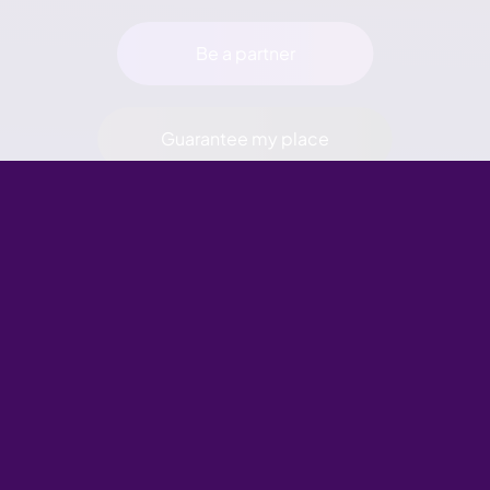
Be a partner
Guarantee my place
Speakers
Terms & Conditions
Privacy Policy
Global terms of compliance and conduct