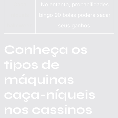
Caça
No entanto, probabilidades
níqueis
bingo 90 bolas poderá sacar
halloween
seus ganhos.
Conheça os
tipos de
máquinas
caça-níqueis
nos cassinos