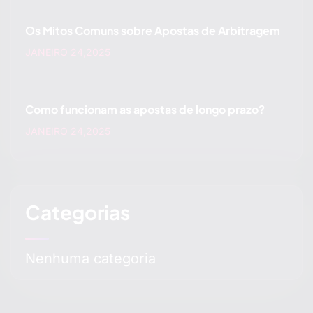
Os Mitos Comuns sobre Apostas de Arbitragem
JANEIRO 24,2025
Como funcionam as apostas de longo prazo?
JANEIRO 24,2025
Categorias
Nenhuma categoria