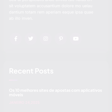
sit voluptatem accusantium dolore mo uelau
dantium totam rem aperiam eaque ipsa quae
ab illo inven.
Recent Posts
Os 10 melhores sites de apostas com aplicativos
móveis
JANEIRO 24,2025