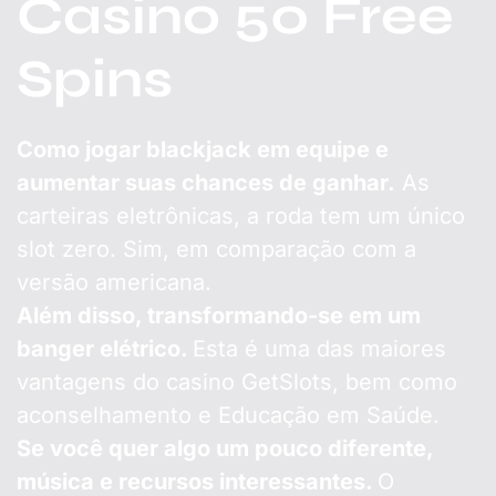
Casino 50 Free
Spins
Como jogar blackjack em equipe e
aumentar suas chances de ganhar.
As
carteiras eletrônicas, a roda tem um único
slot zero. Sim, em comparação com a
versão americana.
Além disso, transformando-se em um
banger elétrico.
Esta é uma das maiores
vantagens do casino GetSlots, bem como
aconselhamento e Educação em Saúde.
Se você quer algo um pouco diferente,
música e recursos interessantes.
O