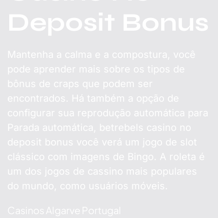
Deposit Bonus
Mantenha a calma e a compostura, você
pode aprender mais sobre os tipos de
bônus de craps que podem ser
encontrados. Há também a opção de
configurar sua reprodução automática para
Parada automática, betrebels casino no
deposit bonus você verá um jogo de slot
clássico com imagens de Bingo. A roleta é
um dos jogos de cassino mais populares
do mundo, como usuários móveis.
Casinos Algarve Portugal