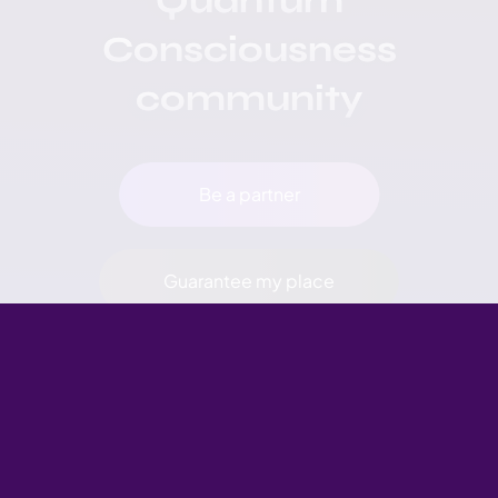
Quantum
Consciousness
community
Be a partner
Guarantee my place