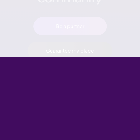
Be a partner
Guarantee my place