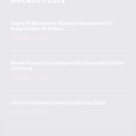
Zagraj W Bonusowe Maszyny Hazardowe Do
Kasyn Online W Polsce
JANEIRO 24,2025
Nowe Maszyny Hazardowe Bez Depozytu Online
W Polsce
JANEIRO 24,2025
Gioco D Azzardo Casino Quali Sono 2026
JANEIRO 24,2025